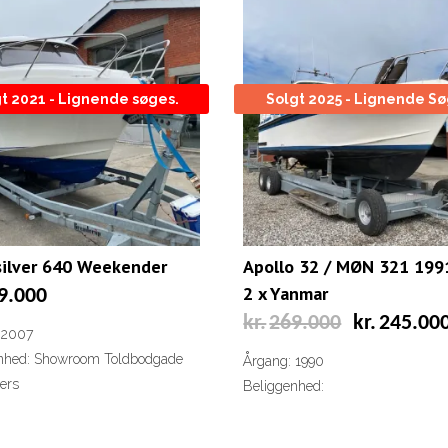
t 2021 - Lignende søges.
Solgt 2025 - Lignende S
silver 640 Weekender
Apollo 32 / MØN 321 19
2 x Yanmar
9.000
Den
kr.
269.000
kr.
245.00
 2007
oprindelige
pris
nhed: Showroom Toldbodgade
Årgang: 1990
var:
ers
Beliggenhed:
kr.269.000.