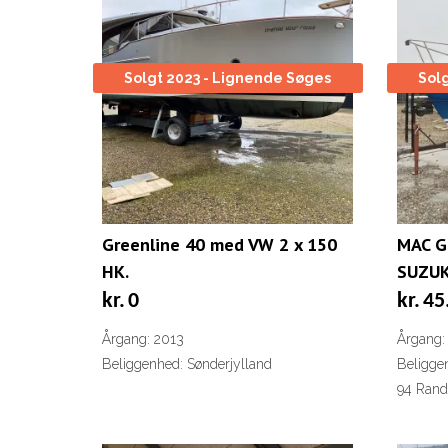
lav
til
høj
Solgt 2023 - Lignende Søges
Sol
Greenline 40 med VW 2 x 150
MAC G
HK.
SUZUK
kr.
0
kr.
45
Årgang: 2013
Årgang:
Beliggenhed: Sønderjylland
Beligge
94 Rand