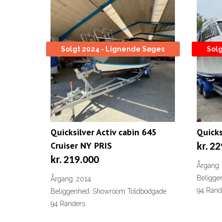
Solgt 2024 - Lignende Søges
Solg
Quicksilver Activ cabin 645
Quick
Cruiser NY PRIS
kr.
22
kr.
219.000
Årgang:
Beligge
Årgang: 2014
94 Rand
Beliggenhed: Showroom Toldbodgade
94 Randers