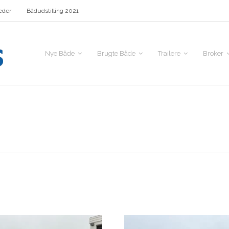
eder
Bådudstilling 2021
Nye Både
Brugte Både
Trailere
Broker