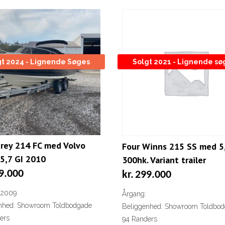
gt 2024 - Lignende Søges
Solgt 2021 - Lignende sø
rey 214 FC med Volvo
Four Winns 215 SS med 5
5,7 GI 2010
300hk. Variant trailer
9.000
kr.
299.000
 2009
Årgang:
nhed: Showroom Toldbodgade
Beliggenhed: Showroom Toldbo
ers
94 Randers