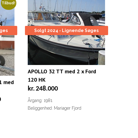
Tilbud!
øges
Solgt 2024 - Lignende Søges
APOLLO 32 TT med 2 x Ford
120 HK
91 med
kr.
248.000
Den
0
Årgang: 1981
aktuelle
Beliggenhed: Mariager Fjord
pris
er:
kr.245.000.