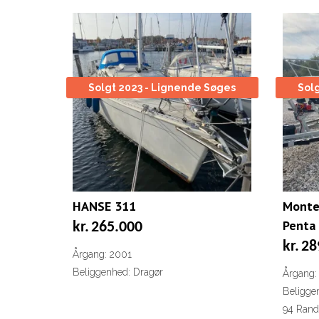
Solgt 2023 - Lignende Søges
Sol
HANSE 311
Monte
Penta 
kr.
265.000
kr.
28
Årgang: 2001
Beliggenhed: Dragør
Årgang:
Beligge
94 Rand