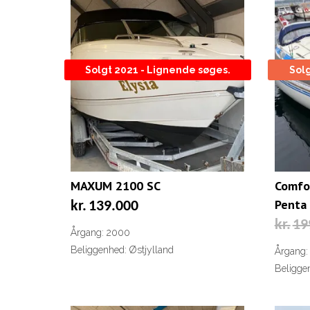
Solgt 2021 - Lignende søges.
Sol
MAXUM 2100 SC
Comfo
Penta 
kr.
139.000
kr.
19
Årgang: 2000
Beliggenhed: Østjylland
Årgang:
Beligge