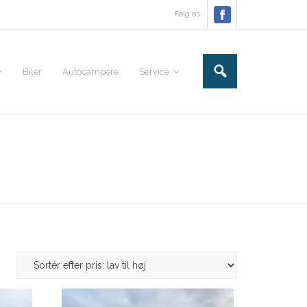
Følg os
Biler
Autocampere
Service