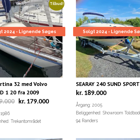
Tilbud!
gt 2024 - Lignende Søges
Solgt 2024 - Lignende S
rtina 32 med Volvo
SEARAY 240 SUND SPORT
D 1 20 fra 2009
kr.
189.000
Den
Den
9.000
kr.
179.000
Årgang: 2005
oprindelige
aktuelle
pris
pris
Beliggenhed: Showroom Toldbo
 1986
var:
er:
94 Randers
nhed: Trekantområdet
kr.199.000.
kr.179.000.