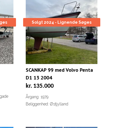
øges
Solgt 2024 - Lignende Søges
SCANKAP 99 med Volvo Penta
D1 13 2004
kr.
135.000
dgade
Årgang: 1979
Beliggenhed: Østjylland