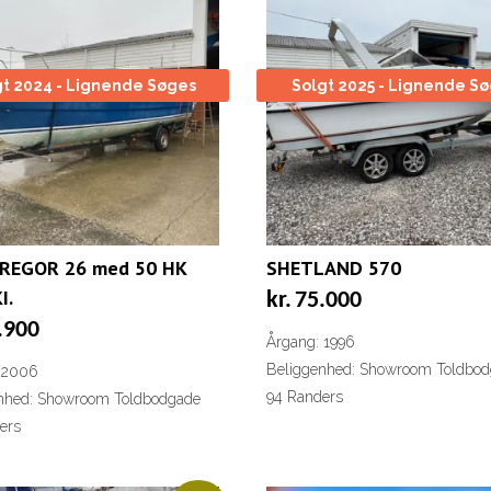
gt 2024 - Lignende Søges
Solgt 2025 - Lignende S
REGOR 26 med 50 HK
SHETLAND 570
I.
kr.
75.000
.900
Årgang: 1996
Beliggenhed: Showroom Toldbo
 2006
94 Randers
nhed: Showroom Toldbodgade
ers