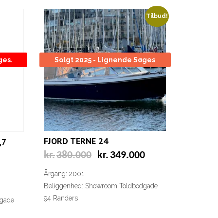
Tilbud!
ges.
Solgt 2025 - Lignende Søges
FJORD TERNE 24
,7
Den
Den
kr.
380.000
kr.
349.000
oprindelige
aktuelle
pris
pris
Årgang: 2001
var:
er:
Beliggenhed: Showroom Toldbodgade
kr.380.000.
kr.349.000.
94 Randers
dgade