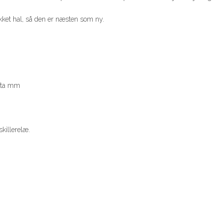
ukket hal, så den er næsten som ny.
data mm
skillerelæ.