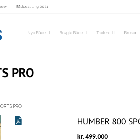
eder
Bådudstilling 2021
Nye Både
Brugte Både
Trailere
Broker
TS PRO
PORTS PRO
HUMBER 800 SP
kr.
499.000