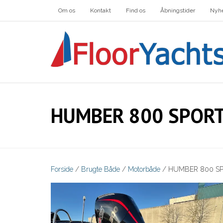
Om os
Kontakt
Find os
Åbningstider
Nyh
HUMBER 800 SPOR
Forside
/
Brugte Både
/
Motorbåde
/ HUMBER 800 S