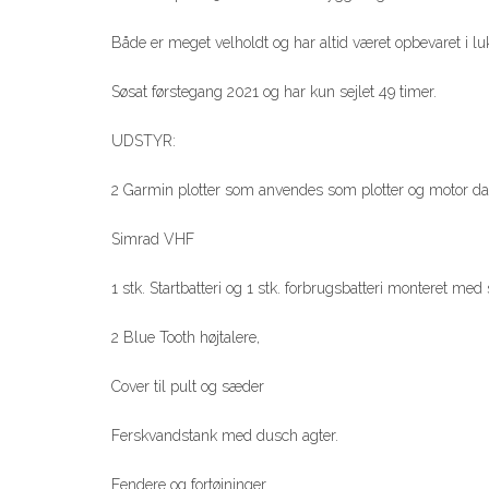
Både er meget velholdt og har altid været opbevaret i l
Søsat førstegang 2021 og har kun sejlet 49 timer.
UDSTYR:
2 Garmin plotter som anvendes som plotter og motor 
Simrad VHF
1 stk. Startbatteri og 1 stk. forbrugsbatteri monteret med 
2 Blue Tooth højtalere,
Cover til pult og sæder
Ferskvandstank med dusch agter.
Fendere og fortøjninger.